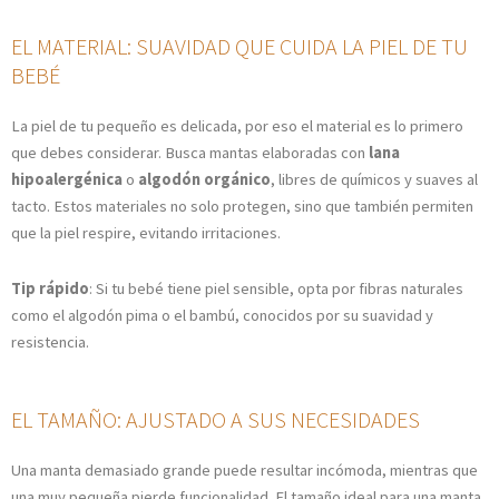
EL MATERIAL: SUAVIDAD QUE CUIDA LA PIEL DE TU
BEBÉ
La piel de tu pequeño es delicada, por eso el material es lo primero
que debes considerar. Busca mantas elaboradas con
lana
hipoalergénica
o
algodón orgánico
, libres de químicos y suaves al
tacto. Estos materiales no solo protegen, sino que también permiten
que la piel respire, evitando irritaciones.
Tip rápido
: Si tu bebé tiene piel sensible, opta por fibras naturales
como el algodón pima o el bambú, conocidos por su suavidad y
resistencia.
EL TAMAÑO: AJUSTADO A SUS NECESIDADES
Una manta demasiado grande puede resultar incómoda, mientras que
una muy pequeña pierde funcionalidad. El tamaño ideal para una manta